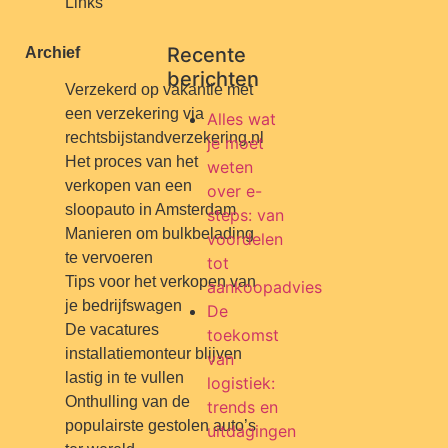
Links
Recente
Archief
berichten
Verzekerd op vakantie met
een verzekering via
Alles wat
rechtsbijstandverzekering.nl
je moet
Het proces van het
weten
verkopen van een
over e-
sloopauto in Amsterdam
steps: van
Manieren om bulkbelading
voordelen
te vervoeren
tot
Tips voor het verkopen van
aankoopadvies
je bedrijfswagen
De
De vacatures
toekomst
installatiemonteur blijven
van
lastig in te vullen
logistiek:
Onthulling van de
trends en
populairste gestolen auto’s
uitdagingen