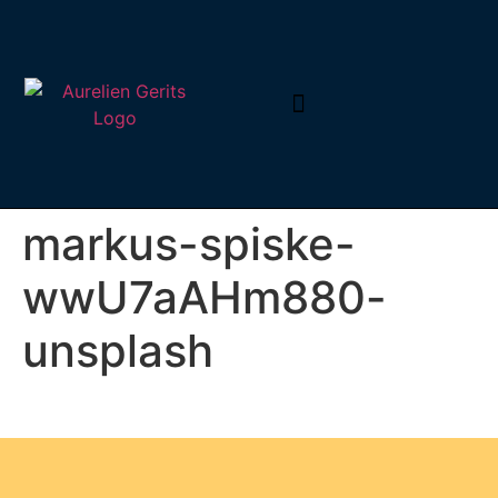
Autogarages in België
markus-spiske-
wwU7aAHm880-
unsplash