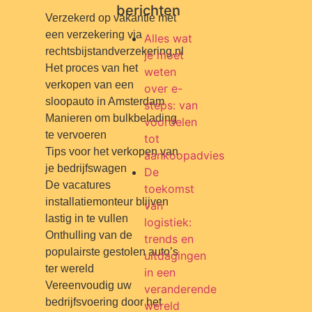
berichten
Verzekerd op vakantie met
een verzekering via
Alles wat
rechtsbijstandverzekering.nl
je moet
Het proces van het
weten
verkopen van een
over e-
sloopauto in Amsterdam
steps: van
Manieren om bulkbelading
voordelen
te vervoeren
tot
Tips voor het verkopen van
aankoopadvies
je bedrijfswagen
De
De vacatures
toekomst
installatiemonteur blijven
van
lastig in te vullen
logistiek:
Onthulling van de
trends en
populairste gestolen auto’s
uitdagingen
ter wereld
in een
Vereenvoudig uw
veranderende
bedrijfsvoering door het
wereld