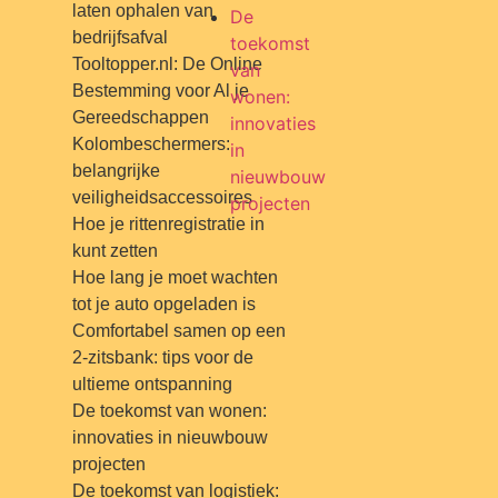
laten ophalen van
De
bedrijfsafval
toekomst
Tooltopper.nl: De Online
van
Bestemming voor Al je
wonen:
Gereedschappen
innovaties
Kolombeschermers:
in
belangrijke
nieuwbouw
veiligheidsaccessoires
projecten
Hoe je rittenregistratie in
kunt zetten
Hoe lang je moet wachten
tot je auto opgeladen is
Comfortabel samen op een
2-zitsbank: tips voor de
ultieme ontspanning
De toekomst van wonen:
innovaties in nieuwbouw
projecten
De toekomst van logistiek: