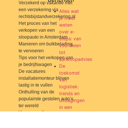
Verzekerd op vakantie met
een verzekering via
Alles wat
rechtsbijstandverzekering.nl
je moet
Het proces van het
weten
verkopen van een
over e-
sloopauto in Amsterdam
steps: van
Manieren om bulkbelading
voordelen
te vervoeren
tot
Tips voor het verkopen van
aankoopadvies
je bedrijfswagen
De
De vacatures
toekomst
installatiemonteur blijven
van
lastig in te vullen
logistiek:
Onthulling van de
trends en
populairste gestolen auto’s
uitdagingen
ter wereld
in een
Vereenvoudig uw
veranderende
bedrijfsvoering door het
wereld
laten ophalen van
De