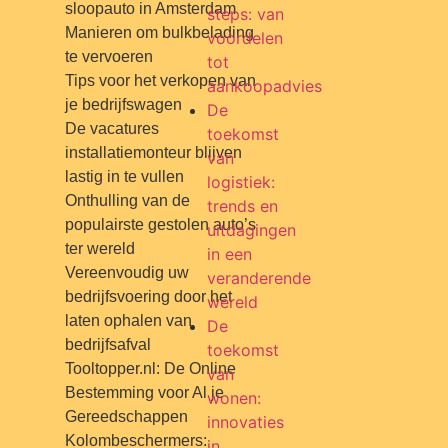
sloopauto in Amsterdam
steps: van
Manieren om bulkbelading
voordelen
te vervoeren
tot
Tips voor het verkopen van
aankoopadvies
je bedrijfswagen
De
De vacatures
toekomst
installatiemonteur blijven
van
lastig in te vullen
logistiek:
Onthulling van de
trends en
populairste gestolen auto’s
uitdagingen
ter wereld
in een
Vereenvoudig uw
veranderende
bedrijfsvoering door het
wereld
laten ophalen van
De
bedrijfsafval
toekomst
Tooltopper.nl: De Online
van
Bestemming voor Al je
wonen:
Gereedschappen
innovaties
Kolombeschermers:
in