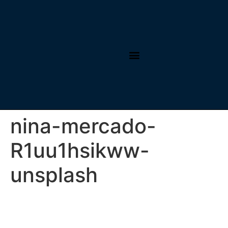
Autogarages in België
nina-mercado-
R1uu1hsikww-
unsplash