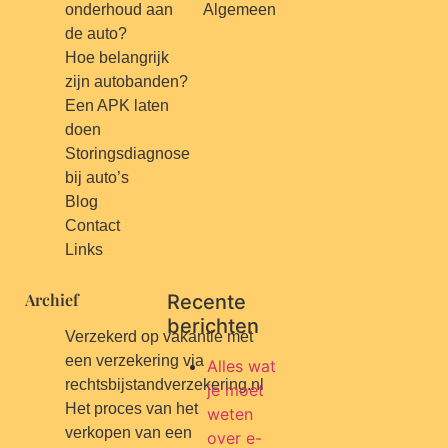
onderhoud aan
Algemeen
de auto?
Hoe belangrijk
zijn autobanden?
Een APK laten
doen
Storingsdiagnose
bij auto’s
Blog
Contact
Links
Archief
Recente
berichten
Verzekerd op vakantie met
een verzekering via
Alles wat
rechtsbijstandverzekering.nl
je moet
Het proces van het
weten
verkopen van een
over e-