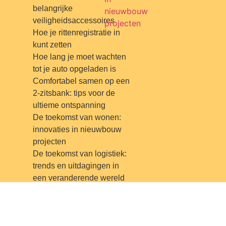
belangrijke
nieuwbouw
veiligheidsaccessoires
projecten
Hoe je rittenregistratie in
kunt zetten
Hoe lang je moet wachten
tot je auto opgeladen is
Comfortabel samen op een
2-zitsbank: tips voor de
ultieme ontspanning
De toekomst van wonen:
innovaties in nieuwbouw
projecten
De toekomst van logistiek:
trends en uitdagingen in
een veranderende wereld
Alles wat je moet weten
over e-steps: van voordelen
tot aankoopadvies